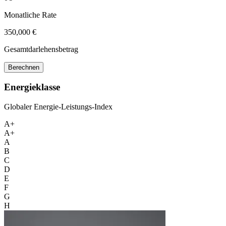
Monatliche Rate
350,000 €
Gesamtdarlehensbetrag
Berechnen
Energieklasse
Globaler Energie-Leistungs-Index
A+
A+
A
B
C
D
E
F
G
H