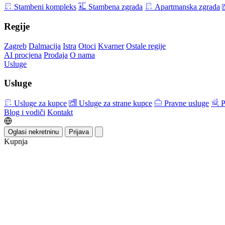
Stambeni kompleks
Stambena zgrada
Apartmanska zgrada
Regije
Zagreb
Dalmacija
Istra
Otoci
Kvarner
Ostale regije
AI procjena
Prodaja
O nama
Usluge
Usluge
Usluge za kupce
Usluge za strane kupce
Pravne usluge
P
Blog i vodiči
Kontakt
Oglasi nekretninu
Prijava
Kupnja