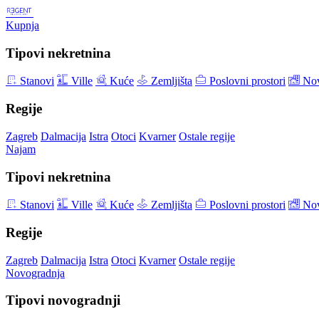
Kupnja
Tipovi nekretnina
Stanovi
Ville
Kuće
Zemljišta
Poslovni prostori
Nov
Regije
Zagreb
Dalmacija
Istra
Otoci
Kvarner
Ostale regije
Najam
Tipovi nekretnina
Stanovi
Ville
Kuće
Zemljišta
Poslovni prostori
Nov
Regije
Zagreb
Dalmacija
Istra
Otoci
Kvarner
Ostale regije
Novogradnja
Tipovi novogradnji