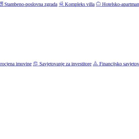
Stambeno-poslovna zgrada
Kompleks villa
Hotelsko-apartman
rocjena imovine
Savjetovanje za investitore
Financijsko savjeto