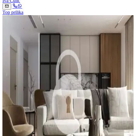
Iva Čulić
Top prilika