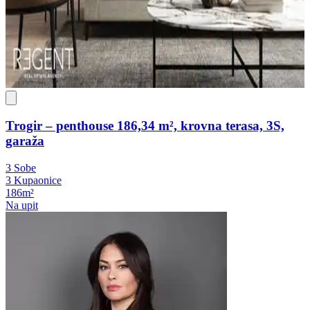
Trogir – penthouse 186,34 m², krovna terasa, 3S,
garaža
3 Sobe
3 Kupaonice
186m²
Na upit