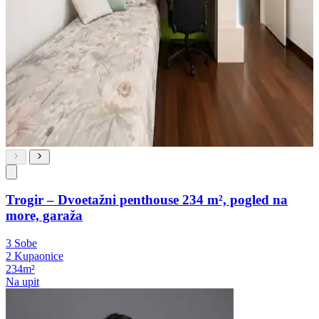
Trogir – Dvoetažni penthouse 234 m², pogled na
more, garaža
3 Sobe
2 Kupaonice
234m²
Na upit