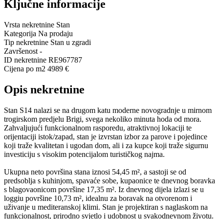
Ključne informacije
Vrsta nekretnine
Stan
Kategorija
Na prodaju
Tip nekretnine
Stan u zgradi
Završenost
-
ID nekretnine
RE967787
Cijena po m2
4989 €
Opis nekretnine
Stan S14 nalazi se na drugom katu moderne novogradnje u mirnom
trogirskom predjelu Brigi, svega nekoliko minuta hoda od mora.
Zahvaljujući funkcionalnom rasporedu, atraktivnoj lokaciji te
orijentaciji istok/zapad, stan je izvrstan izbor za parove i pojedince
koji traže kvalitetan i ugodan dom, ali i za kupce koji traže sigurnu
investiciju s visokim potencijalom turističkog najma.
Ukupna neto površina stana iznosi 54,45 m², a sastoji se od
predsoblja s kuhinjom, spavaće sobe, kupaonice te dnevnog boravka
s blagovaonicom površine 17,35 m². Iz dnevnog dijela izlazi se u
loggiu površine 10,73 m², idealnu za boravak na otvorenom i
uživanje u mediteranskoj klimi. Stan je projektiran s naglaskom na
funkcionalnost, prirodno svjetlo i udobnost u svakodnevnom životu.