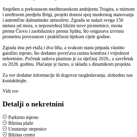
Smješten u prekrasnom mediteranskom ambijentu Trogira, u mirnom
i uređenom predjelu Brigi, projekt donosi spoj modernog stanovanja
i autentične dalmatinske atmosfere. Zgrada se nalazi svega 150
metara od mora, u neposrednoj blizini nove prometnice, mosta
prema Čiovu i zaobilaznice prema Splitu, što osigurava izvrsnu
prometnu povezanost i praktičnost tijekom cijele godine.
Zgrada ima pet etaža i dva lifta, a svakom stanu pripada vlastito
garažno mjesto, što dodatno povećava razinu komfora i vrijednost
nekretnine. Početak radova planiran je za siječanj 2026., a završetak
za 2028. godinu. Plaćanje je fazno, u skladu s dinamikom projekta.
Za sve dodatne informacije ili dogovor razgledavanja, slobodno nas
kontaktirajte.
Vidi sve
Detalji o nekretnini
Parkirno mjesto
Blizina plaže
Unutarnje stepenice
Blizina centra