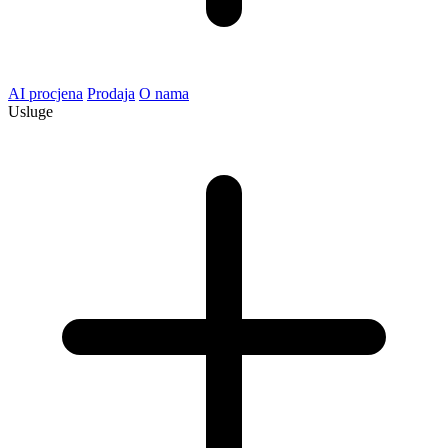
AI procjena
Prodaja
O nama
Usluge