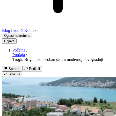
Blog i vodiči
Kontakt
Oglasi nekretninu
Prijava
Početna
/
Prodaja
/
Trogir, Brigi - Jednosoban stan u modernoj novogradnji
Spremi
Podijeli
Brošura