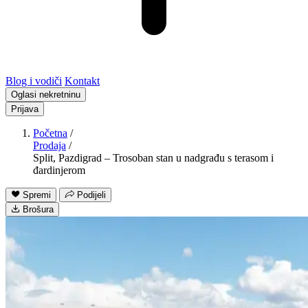
Blog i vodiči
Kontakt
Oglasi nekretninu
Prijava
Početna
/
Prodaja
/
Split, Pazdigrad – Trosoban stan u nadgrađu s terasom i
đardinjerom
Spremi
Podijeli
Brošura