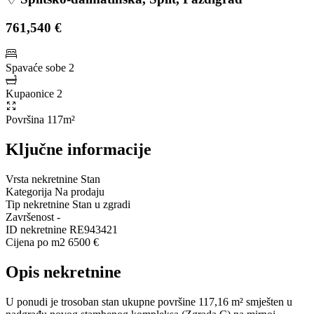
761,540 €
Spavaće sobe
2
Kupaonice
2
Površina
117m²
Ključne informacije
Vrsta nekretnine
Stan
Kategorija
Na prodaju
Tip nekretnine
Stan u zgradi
Završenost
-
ID nekretnine
RE943421
Cijena po m2
6500 €
Opis nekretnine
U ponudi je trosoban stan ukupne površine 117,16 m² smješten u