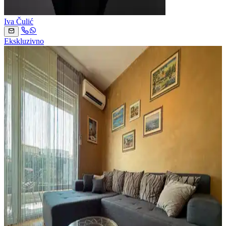
Iva Čulić
Ekskluzivno