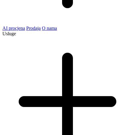
AI procjena
Prodaja
O nama
Usluge