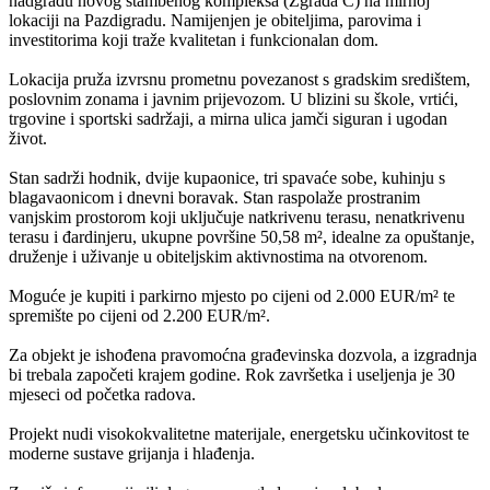
nadgrađu novog stambenog kompleksa (Zgrada C) na mirnoj
lokaciji na Pazdigradu. Namijenjen je obiteljima, parovima i
investitorima koji traže kvalitetan i funkcionalan dom.
Lokacija pruža izvrsnu prometnu povezanost s gradskim središtem,
poslovnim zonama i javnim prijevozom. U blizini su škole, vrtići,
trgovine i sportski sadržaji, a mirna ulica jamči siguran i ugodan
život.
Stan sadrži hodnik, dvije kupaonice, tri spavaće sobe, kuhinju s
blagavaonicom i dnevni boravak. Stan raspolaže prostranim
vanjskim prostorom koji uključuje natkrivenu terasu, nenatkrivenu
terasu i đardinjeru, ukupne površine 50,58 m², idealne za opuštanje,
druženje i uživanje u obiteljskim aktivnostima na otvorenom.
Moguće je kupiti i parkirno mjesto po cijeni od 2.000 EUR/m² te
spremište po cijeni od 2.200 EUR/m².
Za objekt je ishođena pravomoćna građevinska dozvola, a izgradnja
bi trebala započeti krajem godine. Rok završetka i useljenja je 30
mjeseci od početka radova.
Projekt nudi visokokvalitetne materijale, energetsku učinkovitost te
moderne sustave grijanja i hlađenja.