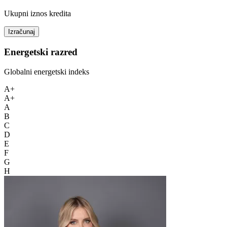
Ukupni iznos kredita
Izračunaj
Energetski razred
Globalni energetski indeks
A+
A+
A
B
C
D
E
F
G
H