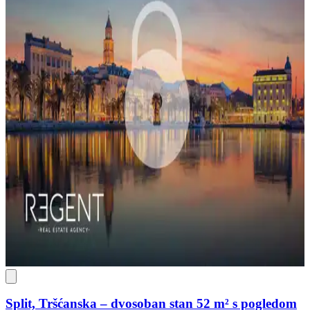
Split, Tršćanska – dvosoban stan 52 m² s pogledom