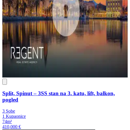
Split, Spinut – 3SS stan na 3. katu, lift, balkon,
pogled
3 Sobe
1 Kupaonice
74m²
410,000 €