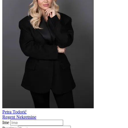
Petra Todorić
Regent Nekretnine
Ime