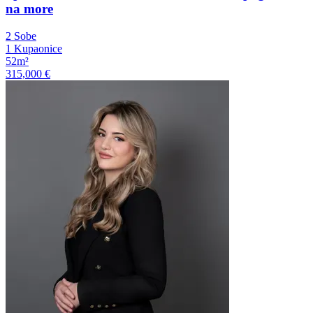
na more
2 Sobe
1 Kupaonice
52m²
315,000 €