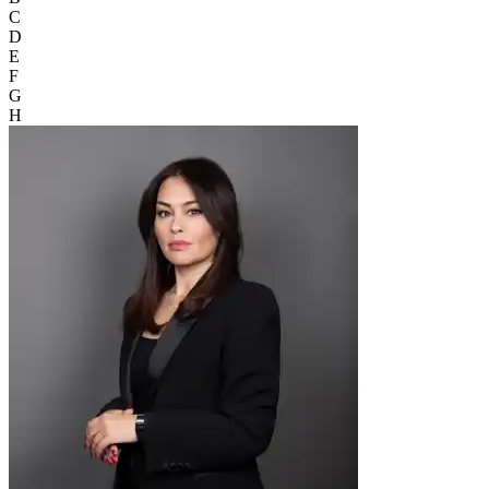
C
D
E
F
G
H