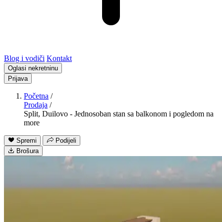
Blog i vodiči
Kontakt
Oglasi nekretninu
Prijava
Početna
/
Prodaja
/
Split, Duilovo - Jednosoban stan sa balkonom i pogledom na
more
Spremi
Podijeli
Brošura