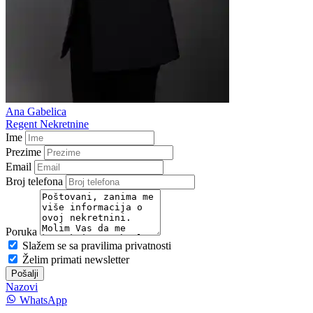
Ana Gabelica
Regent Nekretnine
Ime
Prezime
Email
Broj telefona
Poruka
Slažem se sa pravilima privatnosti
Želim primati newsletter
Pošalji
Nazovi
WhatsApp