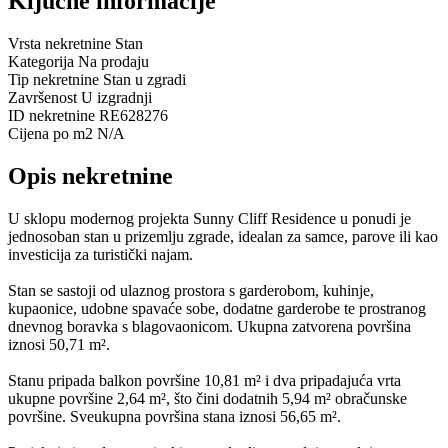
Ključne informacije
Vrsta nekretnine
Stan
Kategorija
Na prodaju
Tip nekretnine
Stan u zgradi
Završenost
U izgradnji
ID nekretnine
RE628276
Cijena po m2
N/A
Opis nekretnine
U sklopu modernog projekta Sunny Cliff Residence u ponudi je
jednosoban stan u prizemlju zgrade, idealan za samce, parove ili kao
investicija za turistički najam.
Stan se sastoji od ulaznog prostora s garderobom, kuhinje,
kupaonice, udobne spavaće sobe, dodatne garderobe te prostranog
dnevnog boravka s blagovaonicom. Ukupna zatvorena površina
iznosi 50,71 m².
Stanu pripada balkon površine 10,81 m² i dva pripadajuća vrta
ukupne površine 2,64 m², što čini dodatnih 5,94 m² obračunske
površine. Sveukupna površina stana iznosi 56,65 m².