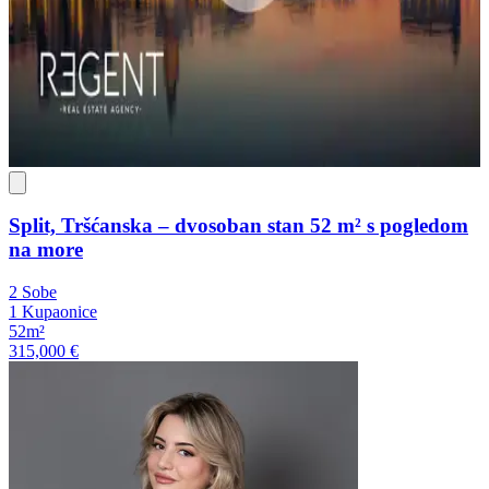
Split, Tršćanska – dvosoban stan 52 m² s pogledom
na more
2 Sobe
1 Kupaonice
52m²
315,000 €