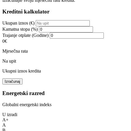
Izračunajte svoju mjesečnu ratu kredita.
Kreditni kalkulator
Ukupan iznos (€)
Kamatna stopa (%)
Trajanje otplate (Godine)
0€
Mjesečna rata
Na upit
Ukupni iznos kredita
Izračunaj
Energetski razred
Globalni energetski indeks
U izradi
A+
A
B