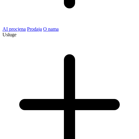
AI procjena
Prodaja
O nama
Usluge