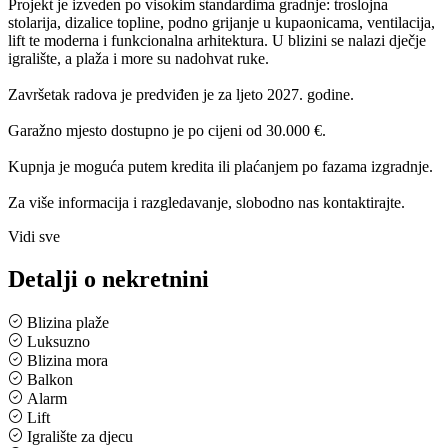
Projekt je izveden po visokim standardima gradnje: troslojna
stolarija, dizalice topline, podno grijanje u kupaonicama, ventilacija,
lift te moderna i funkcionalna arhitektura. U blizini se nalazi dječje
igralište, a plaža i more su nadohvat ruke.
Završetak radova je predviđen je za ljeto 2027. godine.
Garažno mjesto dostupno je po cijeni od 30.000 €.
Kupnja je moguća putem kredita ili plaćanjem po fazama izgradnje.
Za više informacija i razgledavanje, slobodno nas kontaktirajte.
Vidi sve
Detalji o nekretnini
Blizina plaže
Luksuzno
Blizina mora
Balkon
Alarm
Lift
Igralište za djecu