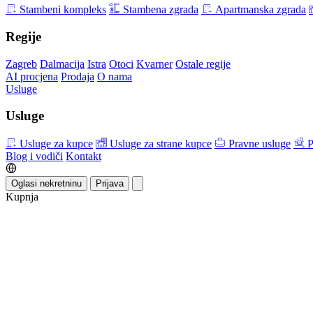
Stambeni kompleks
Stambena zgrada
Apartmanska zgrada
Regije
Zagreb
Dalmacija
Istra
Otoci
Kvarner
Ostale regije
AI procjena
Prodaja
O nama
Usluge
Usluge
Usluge za kupce
Usluge za strane kupce
Pravne usluge
P
Blog i vodiči
Kontakt
Oglasi nekretninu
Prijava
Kupnja