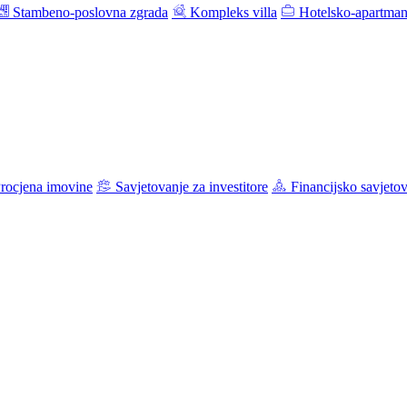
Stambeno-poslovna zgrada
Kompleks villa
Hotelsko-apartman
rocjena imovine
Savjetovanje za investitore
Financijsko savjeto