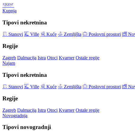
Kupnja
Tipovi nekretnina
Stanovi
Ville
Kuće
Zemljišta
Poslovni prostori
Nov
Regije
Zagreb
Dalmacija
Istra
Otoci
Kvarner
Ostale regije
Najam
Tipovi nekretnina
Stanovi
Ville
Kuće
Zemljišta
Poslovni prostori
Nov
Regije
Zagreb
Dalmacija
Istra
Otoci
Kvarner
Ostale regije
Novogradnja
Tipovi novogradnji