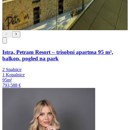
Istra, Petram Resort – trisobni apartma 95 m²,
balkon, pogled na park
2 Spalnice
1 Kopalnice
95m²
793,588 €