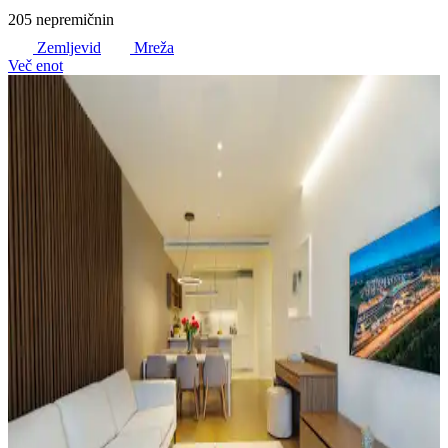
205 nepremičnin
Zemljevid
Mreža
Več enot