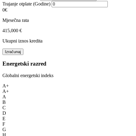
Trajanje otplate (Godine)
0€
Mjesečna rata
415,000 €
Ukupni iznos kredita
Izračunaj
Energetski razred
Globalni energetski indeks
A+
A+
A
B
C
D
E
F
G
H