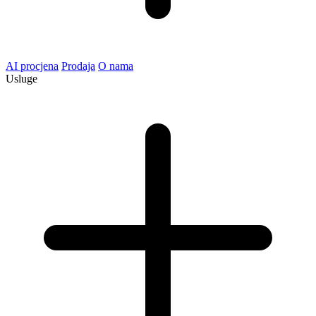
AI procjena
Prodaja
O nama
Usluge