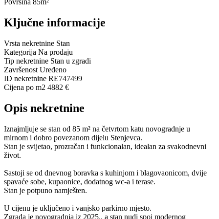
Površina
85m²
Ključne informacije
Vrsta nekretnine
Stan
Kategorija
Na prodaju
Tip nekretnine
Stan u zgradi
Završenost
Uređeno
ID nekretnine
RE747499
Cijena po m2
4882 €
Opis nekretnine
Iznajmljuje se stan od 85 m² na četvrtom katu novogradnje u
mirnom i dobro povezanom dijelu Stenjevca.
Stan je svijetao, prozračan i funkcionalan, idealan za svakodnevni
život.
Sastoji se od dnevnog boravka s kuhinjom i blagovaonicom, dvije
spavaće sobe, kupaonice, dodatnog wc-a i terase.
Stan je potpuno namješten.
U cijenu je uključeno i vanjsko parkirno mjesto.
Zgrada je novogradnja iz 2025., a stan nudi spoj modernog