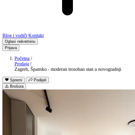
Blog i vodiči
Kontakt
Oglasi nekretninu
Prijava
Početna
/
Prodaja
/
Zagreb, Špansko - moderan trosoban stan u novogradnji
Spremi
Podijeli
Brošura