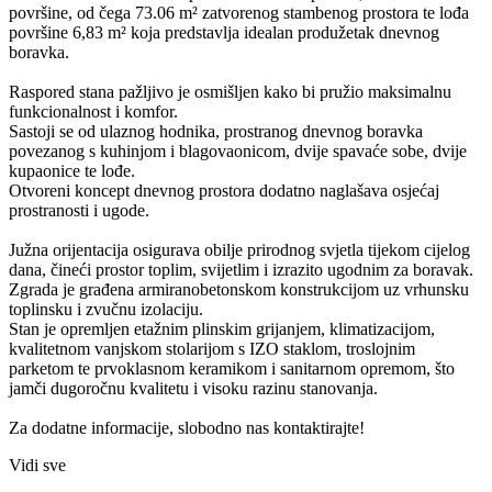
površine, od čega 73.06 m² zatvorenog stambenog prostora te lođa
površine 6,83 m² koja predstavlja idealan produžetak dnevnog
boravka.
Raspored stana pažljivo je osmišljen kako bi pružio maksimalnu
funkcionalnost i komfor.
Sastoji se od ulaznog hodnika, prostranog dnevnog boravka
povezanog s kuhinjom i blagovaonicom, dvije spavaće sobe, dvije
kupaonice te lođe.
Otvoreni koncept dnevnog prostora dodatno naglašava osjećaj
prostranosti i ugode.
Južna orijentacija osigurava obilje prirodnog svjetla tijekom cijelog
dana, čineći prostor toplim, svijetlim i izrazito ugodnim za boravak.
Zgrada je građena armiranobetonskom konstrukcijom uz vrhunsku
toplinsku i zvučnu izolaciju.
Stan je opremljen etažnim plinskim grijanjem, klimatizacijom,
kvalitetnom vanjskom stolarijom s IZO staklom, troslojnim
parketom te prvoklasnom keramikom i sanitarnom opremom, što
jamči dugoročnu kvalitetu i visoku razinu stanovanja.
Za dodatne informacije, slobodno nas kontaktirajte!
Vidi sve