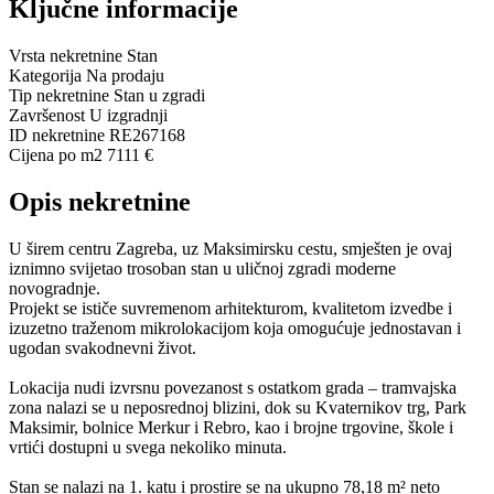
Ključne informacije
Vrsta nekretnine
Stan
Kategorija
Na prodaju
Tip nekretnine
Stan u zgradi
Završenost
U izgradnji
ID nekretnine
RE267168
Cijena po m2
7111 €
Opis nekretnine
U širem centru Zagreba, uz Maksimirsku cestu, smješten je ovaj
iznimno svijetao trosoban stan u uličnoj zgradi moderne
novogradnje.
Projekt se ističe suvremenom arhitekturom, kvalitetom izvedbe i
izuzetno traženom mikrolokacijom koja omogućuje jednostavan i
ugodan svakodnevni život.
Lokacija nudi izvrsnu povezanost s ostatkom grada – tramvajska
zona nalazi se u neposrednoj blizini, dok su Kvaternikov trg, Park
Maksimir, bolnice Merkur i Rebro, kao i brojne trgovine, škole i
vrtići dostupni u svega nekoliko minuta.
Stan se nalazi na 1. katu i prostire se na ukupno 78,18 m² neto