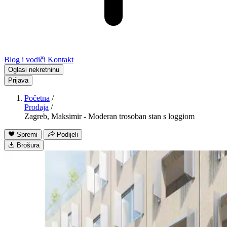
Blog i vodiči
Kontakt
Oglasi nekretninu
Prijava
Početna
/
Prodaja
/
Zagreb, Maksimir - Moderan trosoban stan s loggiom
Spremi
Podijeli
Brošura