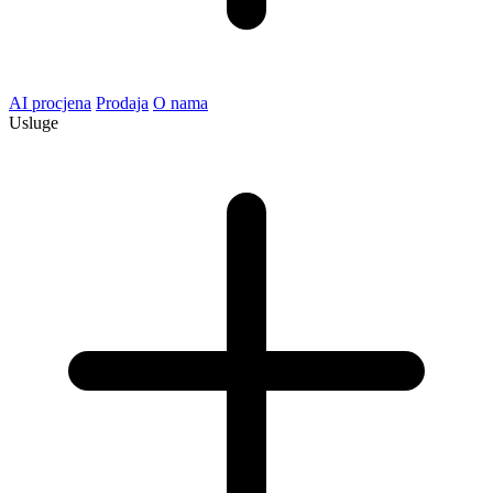
AI procjena
Prodaja
O nama
Usluge