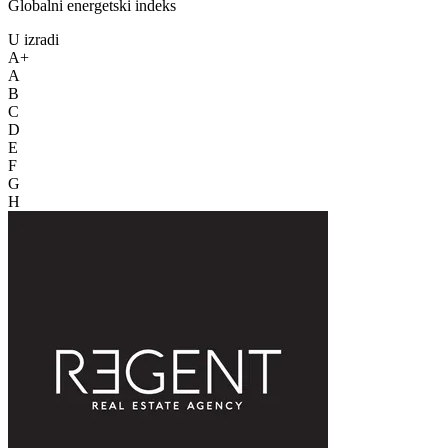
Globalni energetski indeks
U izradi
A+
A
B
C
D
E
F
G
H