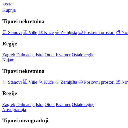
Kupnja
Tipovi nekretnina
Stanovi
Ville
Kuće
Zemljišta
Poslovni prostori
Nov
Regije
Zagreb
Dalmacija
Istra
Otoci
Kvarner
Ostale regije
Najam
Tipovi nekretnina
Stanovi
Ville
Kuće
Zemljišta
Poslovni prostori
Nov
Regije
Zagreb
Dalmacija
Istra
Otoci
Kvarner
Ostale regije
Novogradnja
Tipovi novogradnji