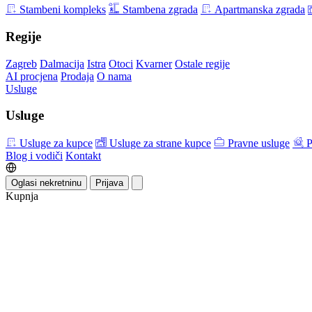
Stambeni kompleks
Stambena zgrada
Apartmanska zgrada
Regije
Zagreb
Dalmacija
Istra
Otoci
Kvarner
Ostale regije
AI procjena
Prodaja
O nama
Usluge
Usluge
Usluge za kupce
Usluge za strane kupce
Pravne usluge
P
Blog i vodiči
Kontakt
Oglasi nekretninu
Prijava
Kupnja