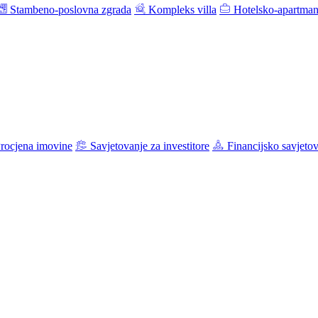
Stambeno-poslovna zgrada
Kompleks villa
Hotelsko-apartman
rocjena imovine
Savjetovanje za investitore
Financijsko savjeto