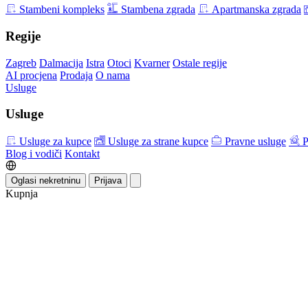
Stambeni kompleks
Stambena zgrada
Apartmanska zgrada
Regije
Zagreb
Dalmacija
Istra
Otoci
Kvarner
Ostale regije
AI procjena
Prodaja
O nama
Usluge
Usluge
Usluge za kupce
Usluge za strane kupce
Pravne usluge
P
Blog i vodiči
Kontakt
Oglasi nekretninu
Prijava
Kupnja