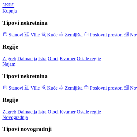
Kupnja
Tipovi nekretnina
Stanovi
Ville
Kuće
Zemljišta
Poslovni prostori
Nov
Regije
Zagreb
Dalmacija
Istra
Otoci
Kvarner
Ostale regije
Najam
Tipovi nekretnina
Stanovi
Ville
Kuće
Zemljišta
Poslovni prostori
Nov
Regije
Zagreb
Dalmacija
Istra
Otoci
Kvarner
Ostale regije
Novogradnja
Tipovi novogradnji