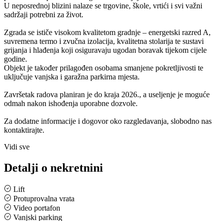
U neposrednoj blizini nalaze se trgovine, škole, vrtići i svi važni
sadržaji potrebni za život.
Zgrada se ističe visokom kvalitetom gradnje – energetski razred A,
suvremena termo i zvučna izolacija, kvalitetna stolarija te sustavi
grijanja i hlađenja koji osiguravaju ugodan boravak tijekom cijele
godine.
Objekt je također prilagođen osobama smanjene pokretljivosti te
uključuje vanjska i garažna parkirna mjesta.
Završetak radova planiran je do kraja 2026., a useljenje je moguće
odmah nakon ishođenja uporabne dozvole.
Za dodatne informacije i dogovor oko razgledavanja, slobodno nas
kontaktirajte.
Vidi sve
Detalji o nekretnini
Lift
Protuprovalna vrata
Video portafon
Vanjski parking