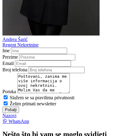
Andrea Šarić
Regent Nekretnine
Ime
Prezime
Email
Broj telefona
Poruka
Slažem se sa pravilima privatnosti
Želim primati newsletter
Pošalji
Nazovi
WhatsApp
Nešto što bi vam se moglo svidjeti