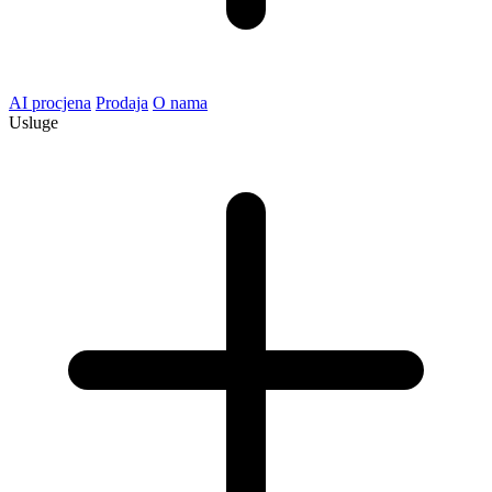
AI procjena
Prodaja
O nama
Usluge