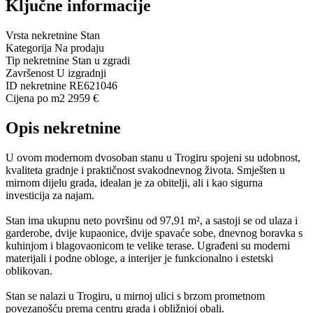
Ključne informacije
Vrsta nekretnine
Stan
Kategorija
Na prodaju
Tip nekretnine
Stan u zgradi
Završenost
U izgradnji
ID nekretnine
RE621046
Cijena po m2
2959 €
Opis nekretnine
U ovom modernom dvosoban stanu u Trogiru spojeni su udobnost,
kvaliteta gradnje i praktičnost svakodnevnog života. Smješten u
mirnom dijelu grada, idealan je za obitelji, ali i kao sigurna
investicija za najam.
Stan ima ukupnu neto površinu od 97,91 m², a sastoji se od ulaza i
garderobe, dvije kupaonice, dvije spavaće sobe, dnevnog boravka s
kuhinjom i blagovaonicom te velike terase. Ugrađeni su moderni
materijali i podne obloge, a interijer je funkcionalno i estetski
oblikovan.
Stan se nalazi u Trogiru, u mirnoj ulici s brzom prometnom
povezanošću prema centru grada i obližnjoj obali.