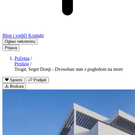
Blog i vodiči
Kontakt
Oglasi nekretninu
Prijava
Početna
/
Prodaja
/
Trogir, Seget Donji - Dvosoban stan s pogledom na more
Spremi
Podijeli
Brošura