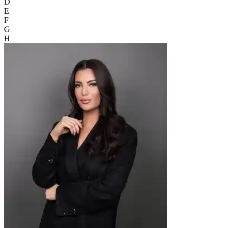
D
E
F
G
H