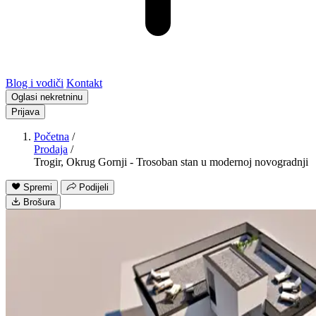
Blog i vodiči
Kontakt
Oglasi nekretninu
Prijava
Početna
/
Prodaja
/
Trogir, Okrug Gornji - Trosoban stan u modernoj novogradnji
Spremi
Podijeli
Brošura