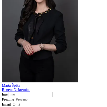
Marta Špika
Regent Nekretnine
Ime
Prezime
Email