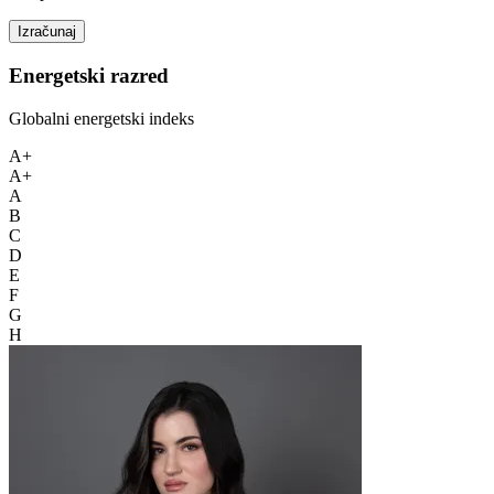
Izračunaj
Energetski razred
Globalni energetski indeks
A+
A+
A
B
C
D
E
F
G
H