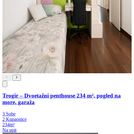
Trogir – Dvoetažni penthouse 234 m², pogled na
more, garaža
3 Sobe
2 Kupaonice
234m²
Na upit