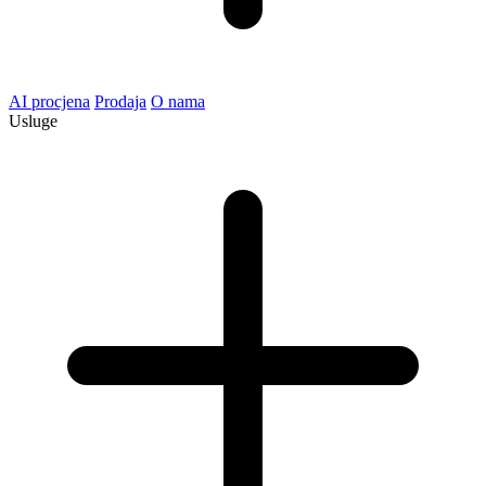
AI procjena
Prodaja
O nama
Usluge