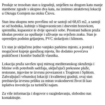
Prodaje se trosoban stan u izgradnji, smješten na drugom katu manje
stambene zgrade s ukupno dva kata, na iznimno atraktivnoj lokaciji
u Okrugu Gornjem na otoku Čiovu.
Stan ima ukupnu neto površinu od se sastoji od 68,65 m2, a sastoji
se od hodnika, kuhinje s blagovaonicom i dnevnim boravkom,
spremišta, kupaonice te dvije spavaće sobe. Prostrani balkon pruža
idealan prostor za opuštanje i uživanje na svježem zraku. Stan je
opremljen podnim grijanjem, PVC stolarijom i klimom.
Uz stan je uključeno jedno vanjsko parkirno mjesto, a postoji i
mogućnost kupnje garažnog mjesta, što dodatno povećava
praktičnost i komfor budućih vlasnika.
Lokacija pruža savršen spoj mirnog mediteranskog okruženja i
blizine svih potrebnih sadržaja, uključujući prekrasne plaže,
restorane, trgovine te izvrsnu povezanost s Trogirom i Splitom.
Zahvaljujući vrhunskoj lokaciji i kvalitetnoj gradnji, ovaj stan
predstavlja izvrsnu priliku za miran svakodnevni život ili kao
isplativa investicija za turistički najam.
Za više informacija i dogovor o razgledavanju, slobodno nas
kontaktirajte.