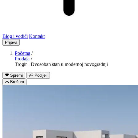
Blog i vodiči
Kontakt
Prijava
Početna
/
Prodaja
/
Trogir - Dvosoban stan u modernoj novogradnji
Spremi
Podijeli
Brošura