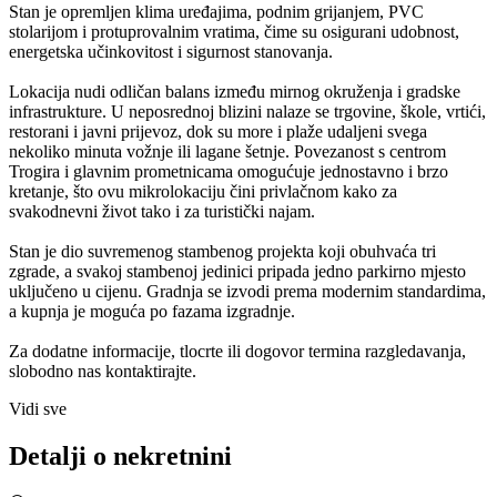
Stan je opremljen klima uređajima, podnim grijanjem, PVC
stolarijom i protuprovalnim vratima, čime su osigurani udobnost,
energetska učinkovitost i sigurnost stanovanja.
Lokacija nudi odličan balans između mirnog okruženja i gradske
infrastrukture. U neposrednoj blizini nalaze se trgovine, škole, vrtići,
restorani i javni prijevoz, dok su more i plaže udaljeni svega
nekoliko minuta vožnje ili lagane šetnje. Povezanost s centrom
Trogira i glavnim prometnicama omogućuje jednostavno i brzo
kretanje, što ovu mikrolokaciju čini privlačnom kako za
svakodnevni život tako i za turistički najam.
Stan je dio suvremenog stambenog projekta koji obuhvaća tri
zgrade, a svakoj stambenoj jedinici pripada jedno parkirno mjesto
uključeno u cijenu. Gradnja se izvodi prema modernim standardima,
a kupnja je moguća po fazama izgradnje.
Za dodatne informacije, tlocrte ili dogovor termina razgledavanja,
slobodno nas kontaktirajte.
Vidi sve
Detalji o nekretnini