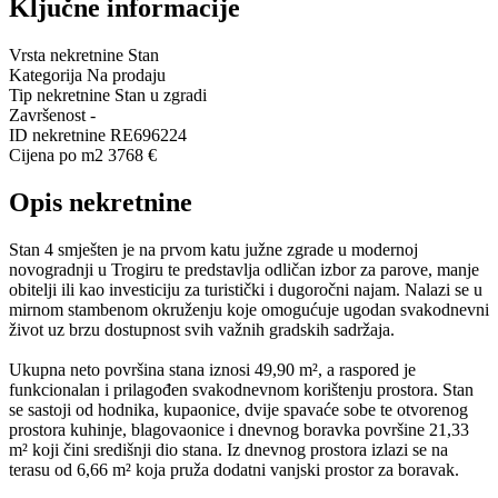
Ključne informacije
Vrsta nekretnine
Stan
Kategorija
Na prodaju
Tip nekretnine
Stan u zgradi
Završenost
-
ID nekretnine
RE696224
Cijena po m2
3768 €
Opis nekretnine
Stan 4 smješten je na prvom katu južne zgrade u modernoj
novogradnji u Trogiru te predstavlja odličan izbor za parove, manje
obitelji ili kao investiciju za turistički i dugoročni najam. Nalazi se u
mirnom stambenom okruženju koje omogućuje ugodan svakodnevni
život uz brzu dostupnost svih važnih gradskih sadržaja.
Ukupna neto površina stana iznosi 49,90 m², a raspored je
funkcionalan i prilagođen svakodnevnom korištenju prostora. Stan
se sastoji od hodnika, kupaonice, dvije spavaće sobe te otvorenog
prostora kuhinje, blagovaonice i dnevnog boravka površine 21,33
m² koji čini središnji dio stana. Iz dnevnog prostora izlazi se na
terasu od 6,66 m² koja pruža dodatni vanjski prostor za boravak.