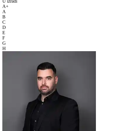
U izradi
A+
A
B
C
D
E
F
G
H