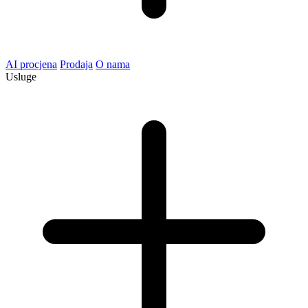
AI procjena
Prodaja
O nama
Usluge