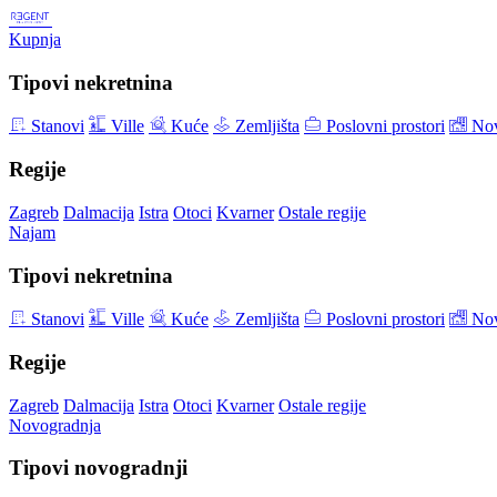
Kupnja
Tipovi nekretnina
Stanovi
Ville
Kuće
Zemljišta
Poslovni prostori
Nov
Regije
Zagreb
Dalmacija
Istra
Otoci
Kvarner
Ostale regije
Najam
Tipovi nekretnina
Stanovi
Ville
Kuće
Zemljišta
Poslovni prostori
Nov
Regije
Zagreb
Dalmacija
Istra
Otoci
Kvarner
Ostale regije
Novogradnja
Tipovi novogradnji