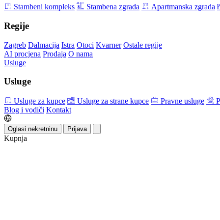
Stambeni kompleks
Stambena zgrada
Apartmanska zgrada
Regije
Zagreb
Dalmacija
Istra
Otoci
Kvarner
Ostale regije
AI procjena
Prodaja
O nama
Usluge
Usluge
Usluge za kupce
Usluge za strane kupce
Pravne usluge
P
Blog i vodiči
Kontakt
Oglasi nekretninu
Prijava
Kupnja