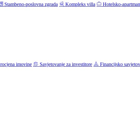
Stambeno-poslovna zgrada
Kompleks villa
Hotelsko-apartman
rocjena imovine
Savjetovanje za investitore
Financijsko savjeto