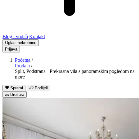
Blog i vodiči
Kontakt
Oglasi nekretninu
Prijava
Početna
/
Prodaja
/
Split, Podstrana - Prekrasna vila s panoramskim pogledom na
more
Spremi
Podijeli
Brošura