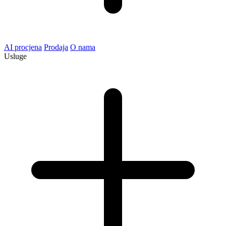
AI procjena
Prodaja
O nama
Usluge