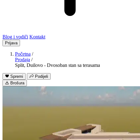
Blog i vodiči
Kontakt
Prijava
Početna
/
Prodaja
/
Split, Duilovo - Dvosoban stan sa terasama
Spremi
Podijeli
Brošura