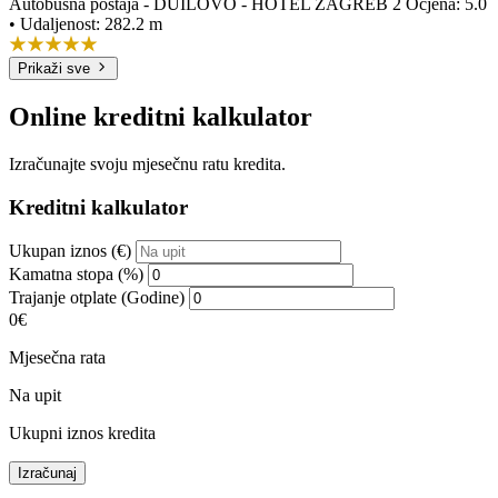
Autobusna postaja - DUILOVO - HOTEL ZAGREB 2
Ocjena: 5.0
• Udaljenost: 282.2 m
Prikaži sve
Online kreditni kalkulator
Izračunajte svoju mjesečnu ratu kredita.
Kreditni kalkulator
Ukupan iznos (€)
Kamatna stopa (%)
Trajanje otplate (Godine)
0€
Mjesečna rata
Na upit
Ukupni iznos kredita
Izračunaj