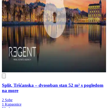
Split, Tršćanska – dvosoban stan 52 m² s pogledom
na more
2 Sobe
1 Kupaonice