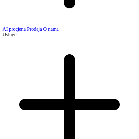
AI procjena
Prodaja
O nama
Usluge