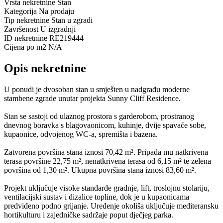
Vrsta nekretnine
Stan
Kategorija
Na prodaju
Tip nekretnine
Stan u zgradi
Završenost
U izgradnji
ID nekretnine
RE219444
Cijena po m2
N/A
Opis nekretnine
U ponudi je dvosoban stan u smješten u nadgrađu moderne
stambene zgrade unutar projekta Sunny Cliff Residence.
Stan se sastoji od ulaznog prostora s garderobom, prostranog
dnevnog boravka s blagovaonicom, kuhinje, dvije spavaće sobe,
kupaonice, odvojenog WC-a, spremišta i bazena.
Zatvorena površina stana iznosi 70,42 m². Pripada mu natkrivena
terasa površine 22,75 m², nenatkrivena terasa od 6,15 m² te zelena
površina od 1,30 m². Ukupna površina stana iznosi 83,60 m².
Projekt uključuje visoke standarde gradnje, lift, troslojnu stolariju,
ventilacijski sustav i dizalice topline, dok je u kupaonicama
predviđeno podno grijanje. Uređenje okoliša uključuje mediteransku
hortikulturu i zajedničke sadržaje poput dječjeg parka.