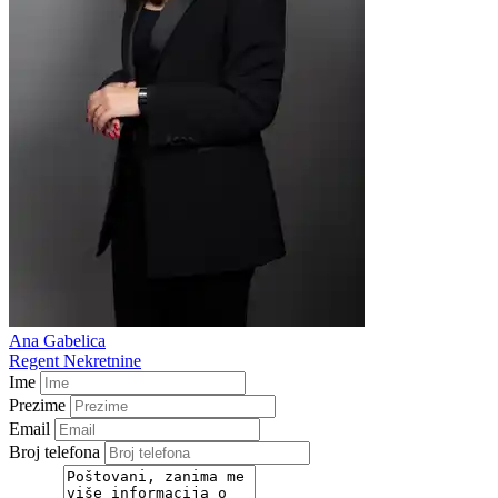
Ana Gabelica
Regent Nekretnine
Ime
Prezime
Email
Broj telefona