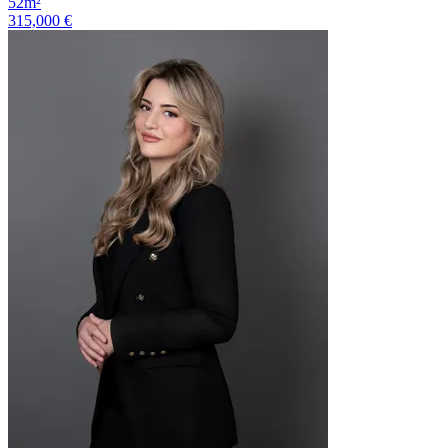
52m²
315,000 €