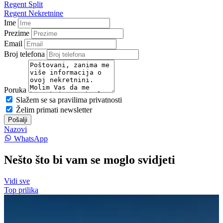
Regent Split
Regent Nekretnine
Ime
Prezime
Email
Broj telefona
Poruka
Slažem se sa pravilima privatnosti
Želim primati newsletter
Pošalji
Nazovi
WhatsApp
Nešto što bi vam se moglo svidjeti
Vidi sve
Top prilika