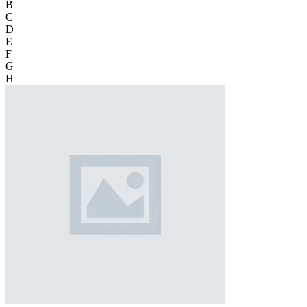
B
C
D
E
F
G
H