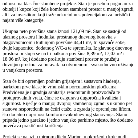
odnosu na klasične stambene projekte. Stan je posebno pogodan za
obitelji i kupce koji žele komforan stambeni prostor u manjoj zgradi,
ali i za investitore koji traže nekretninu s potencijalom za turistički
najam više kategorije.
Ukupna neto površina stana iznosi 121,09 m². Stan se sastoji od
ulaznog prostora i hodnika, prostranog dnevnog boravka s
blagovaonicom i kuhinjom površine 44,41 m², tri spavaće sobe,
dvije kupaonice, dodatnog WC-a te spremišta. Iz glavnog dnevnog
prostora pristupa se na tri balkona površina 8,39 m², 17,02 m² i
18,06 m², koji dodatno proširuju stambeni prostor te pružaju
dovoljno prostora za boravak na otvorenom i svakodnevno uživanje
u vanjskom prostoru.
Stan će biti opremljen podnim grijanjem i sustavom hlađenja,
parketom prve klase te vrhunskim porculanskim pločicama.
Predviđena je ugradnja sanitarija renomiranih proizvođača te
protuprovalnih vrata, čime se osigurava dugoročna kvaliteta i
sigurnost. Riječ je o manjoj dvojnoj stambenoj zgradi s ukupno pet
stanova raspoređenih na četiri etaže, a zgrada je opremljena liftom,
što dodatno doprinosi komforu svakodnevnog stanovanja. Stanu
pripada jedno garažno i jedno vanjsko parkirno mjesto, što dodatno
povećava praktičnost korištenja.
Projekt se nalazi u mirnom dijelu Marine, u okruženju koje nudi