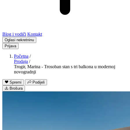
Blog i vodiči
Kontakt
Oglasi nekretninu
Prijava
Početna
/
Prodaja
/
Trogir, Marina - Trosoban stan s tri balkona u modernoj
novogradnji
Spremi
Podijeli
Brošura