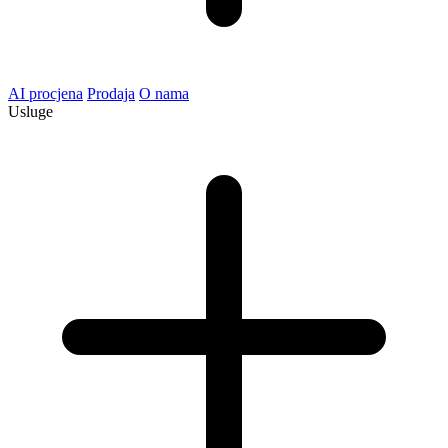
AI procjena
Prodaja
O nama
Usluge