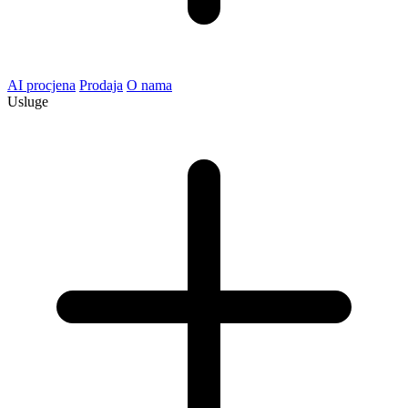
AI procjena
Prodaja
O nama
Usluge