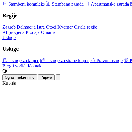
Stambeni kompleks
Stambena zgrada
Apartmanska zgrada
Regije
Zagreb
Dalmacija
Istra
Otoci
Kvarner
Ostale regije
AI procjena
Prodaja
O nama
Usluge
Usluge
Usluge za kupce
Usluge za strane kupce
Pravne usluge
P
Blog i vodiči
Kontakt
Oglasi nekretninu
Prijava
Kupnja