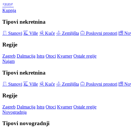
Kupnja
Tipovi nekretnina
Stanovi
Ville
Kuće
Zemljišta
Poslovni prostori
Nov
Regije
Zagreb
Dalmacija
Istra
Otoci
Kvarner
Ostale regije
Najam
Tipovi nekretnina
Stanovi
Ville
Kuće
Zemljišta
Poslovni prostori
Nov
Regije
Zagreb
Dalmacija
Istra
Otoci
Kvarner
Ostale regije
Novogradnja
Tipovi novogradnji