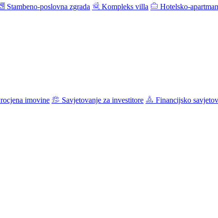
Stambeno-poslovna zgrada
Kompleks villa
Hotelsko-apartman
rocjena imovine
Savjetovanje za investitore
Financijsko savjeto