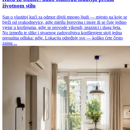
životnom stilu
San o vlastitoj kući za odmor dijeli mnogo ljudi — mjesto na koje se
bježi od svakodnevice, gdje mirišu borovina i more ili se čuje jedino
vjetar u krošnjama, gdje se provode vikendi, praznici i duga ljeta.
No između te slike i stvarnog zadovoljstva korištenjem stoji jedna
presudna odluka: gdje. Lokacija određuje sve — koliko ćete često
zaista ...