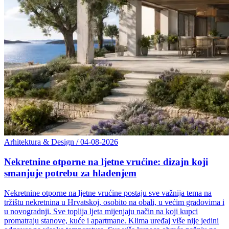
Arhitektura & Design
/
04-08-2026
Nekretnine otporne na ljetne vrućine: dizajn koji
smanjuje potrebu za hlađenjem
Nekretnine otporne na ljetne vrućine postaju sve važnija tema na
tržištu nekretnina u Hrvatskoj, osobito na obali, u većim gradovima i
u novogradnji. Sve toplija ljeta mijenjaju način na koji kupci
promatraju stanove, kuće i apartmane. Klima uređaj više nije jedini