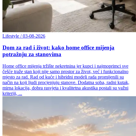
Lifestyle
/
03-08-2026
Dom za rad i život: kako home office mijenja
potražnju za stanovima
Home office mijenja tržište nekretnina jer kupci i najmoprimci sve
češće traže stan koji nije samo prostor za život, već i funkcionalno
mjesto za rad. Rad od kuće i hibridni modeli rada promijenili su
način na koji ljudi procjenjuju stanove. Dodatna soba, radni kutak,
mirna lokacija, dobra rasvjeta i kvalitetna akustika postali su važni
kriteriji, ...