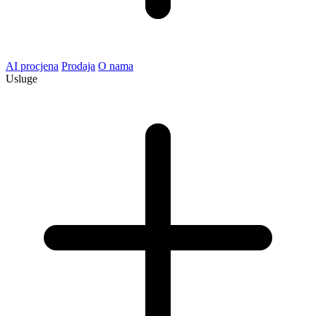
AI procjena
Prodaja
O nama
Usluge