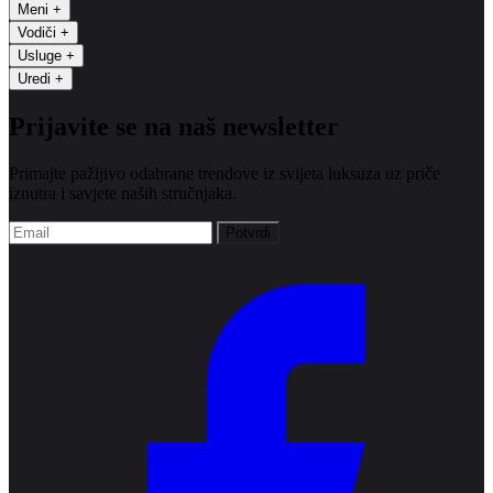
Meni
+
Vodiči
+
Usluge
+
Uredi
+
Prijavite se na naš newsletter
Primajte pažljivo odabrane trendove iz svijeta luksuza uz priče
iznutra i savjete naših stručnjaka.
Potvrdi