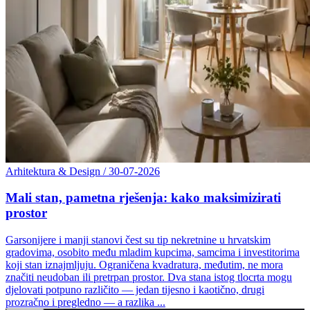
Arhitektura & Design
/
30-07-2026
Mali stan, pametna rješenja: kako maksimizirati
prostor
Garsonijere i manji stanovi čest su tip nekretnine u hrvatskim
gradovima, osobito među mladim kupcima, samcima i investitorima
koji stan iznajmljuju. Ograničena kvadratura, međutim, ne mora
značiti neudoban ili pretrpan prostor. Dva stana istog tlocrta mogu
djelovati potpuno različito — jedan tijesno i kaotično, drugi
prozračno i pregledno — a razlika ...