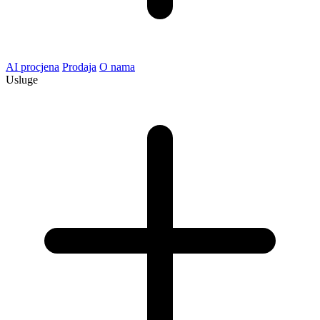
AI procjena
Prodaja
O nama
Usluge