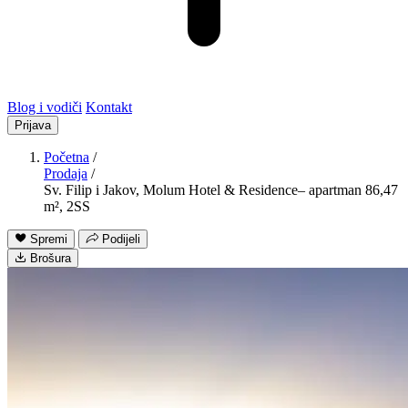
Blog i vodiči
Kontakt
Prijava
Početna
/
Prodaja
/
Sv. Filip i Jakov, Molum Hotel & Residence– apartman 86,47
m², 2SS
Spremi
Podijeli
Brošura